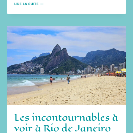
QUE
LIRE LA SUITE
FAIRE
À
SÉOUL
LORS
D’UNE
ESCALE
DE
10
HEURES
À
L’AÉROPORT
D’INCHEON
Les incontournables à
voir à Rio de Janeiro