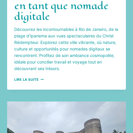
en tant que nomade
digitale
Découvrez les incontournables à Rio de Janeiro, de la
plage d’Ipanema aux vues spectaculaires du Christ
Rédempteur. Explorez cette ville vibrante, où nature,
culture et opportunités pour nomades digitaux se
rencontrent. Profitez de son ambiance cosmopolite,
idéale pour concilier travail et voyage tout en
découvrant ses trésors.
LES
LIRE LA SUITE
INCONTOURNABLES
À
VOIR
À
RIO
DE
JANEIRO
EN
TANT
QUE