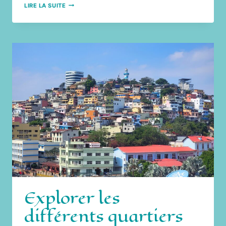
UNE
LIRE LA SUITE
ESCALE
À
TOKYO
AU
JAPON,
DANS
LE
QUARTIER
DE
SHIBUYA
Explorer les
différents quartiers