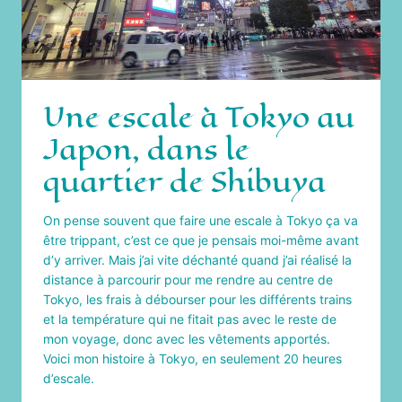
Une escale à Tokyo au
Japon, dans le
quartier de Shibuya
On pense souvent que faire une escale à Tokyo ça va
être trippant, c’est ce que je pensais moi-même avant
d’y arriver. Mais j’ai vite déchanté quand j’ai réalisé la
distance à parcourir pour me rendre au centre de
Tokyo, les frais à débourser pour les différents trains
et la température qui ne fitait pas avec le reste de
mon voyage, donc avec les vêtements apportés.
Voici mon histoire à Tokyo, en seulement 20 heures
d’escale.