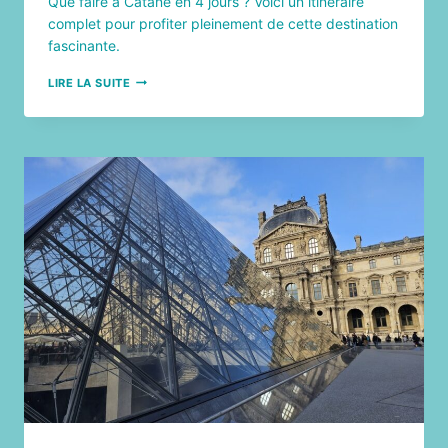
Que faire à Catane en 4 jours ? Voici un itinéraire
complet pour profiter pleinement de cette destination
fascinante.
VISITER
LIRE LA SUITE
LA
SICILE
EN
ITALIE
:
QUE
VOIR
À
CATANE
EN
4
JOURS