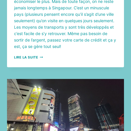
économiser le plus. Mais de toute façon, on ne reste
jamais longtemps à Singapour. C’est un minuscule
pays (plusieurs pensent encore qu’il s’agit d’une ville
seulement) qu’on visite en quelques jours seulement.
Les moyens de transports y sont très développés et
c’est facile de s’y retrouver. Même pas besoin de
sortir de l’argent, passez votre carte de crédit et ça y
est, ça se gère tout seul!
13
LIRE LA SUITE
INCONTOURNABLES
À
SINGAPOUR
:
QUOI
VOIR
ET
QUE
FAIRE
À
SINGAPOUR