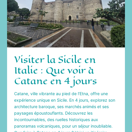
NOMADE
DIGITALE
Visiter la Sicile en
Italie : Que voir à
Catane en 4 jours
Catane, ville vibrante au pied de l’Etna, offre une
expérience unique en Sicile. En 4 jours, explorez son
architecture baroque, ses marchés animés et ses
paysages époustouflants. Découvrez les
incontournables, des ruelles historiques aux
panoramas volcaniques, pour un séjour inoubliable.