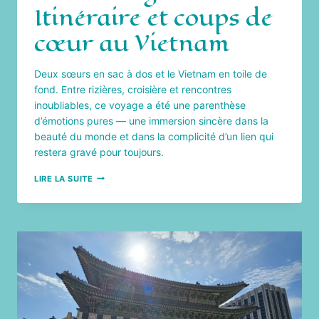
Itinéraire et coups de
cœur au Vietnam
Deux sœurs en sac à dos et le Vietnam en toile de
fond. Entre rizières, croisière et rencontres
inoubliables, ce voyage a été une parenthèse
d’émotions pures — une immersion sincère dans la
beauté du monde et dans la complicité d’un lien qui
restera gravé pour toujours.
DE
LIRE LA SUITE
DANANG
À
HANOI
:
ITINÉRAIRE
ET
COUPS
DE
CŒUR
AU
VIETNAM