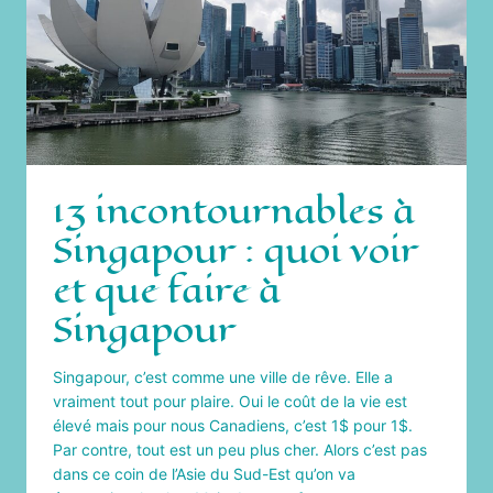
13 incontournables à
Singapour : quoi voir
et que faire à
Singapour
Singapour, c’est comme une ville de rêve. Elle a
vraiment tout pour plaire. Oui le coût de la vie est
élevé mais pour nous Canadiens, c’est 1$ pour 1$.
Par contre, tout est un peu plus cher. Alors c’est pas
dans ce coin de l’Asie du Sud-Est qu’on va