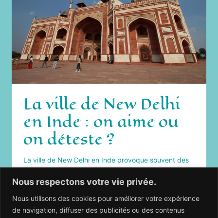
La ville de New Delhi
en Inde : on aime ou
on déteste ?
La ville de New Delhi en Inde provoque souvent des
sentiments très intenses. Autant certaines personnes
Nous respectons votre vie privée.
l’adorent, autant d’autres la détestent. Vous voulez
savoir ce que j’en pense ?
Nous utilisons des cookies pour améliorer votre expérience
LA
de navigation, diffuser des publicités ou des contenus
LIRE LA SUITE
VILLE