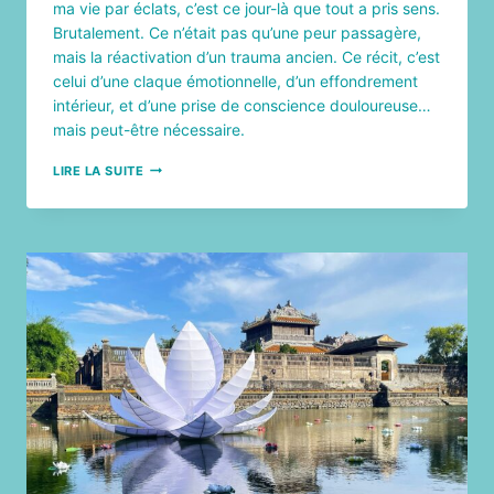
ma vie par éclats, c’est ce jour-là que tout a pris sens.
Brutalement. Ce n’était pas qu’une peur passagère,
mais la réactivation d’un trauma ancien. Ce récit, c’est
celui d’une claque émotionnelle, d’un effondrement
intérieur, et d’une prise de conscience douloureuse…
mais peut-être nécessaire.
RÉCIT
LIRE LA SUITE
D’UN
CHOC
POST-
TRAUMATIQUE
SUR
LA
RIVIÈRE
MISSISQUOI
EN
PADDLEBOARD