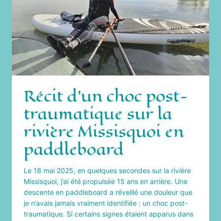
D’INCHEON
Récit d’un choc post-
traumatique sur la
rivière Missisquoi en
paddleboard
Le 18 mai 2025, en quelques secondes sur la rivière
Missisquoi, j’ai été propulsée 15 ans en arrière. Une
descente en paddleboard a réveillé une douleur que
je n’avais jamais vraiment identifiée : un choc post-
traumatique. Si certains signes étaient apparus dans