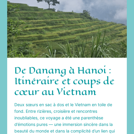
RÉELLEMENT
DE
CE
TOUR
GUIDÉ
À
TAIWAN
De Danang à Hanoi :
Itinéraire et coups de
cœur au Vietnam
Deux sœurs en sac à dos et le Vietnam en toile de
fond. Entre rizières, croisière et rencontres
inoubliables, ce voyage a été une parenthèse
d’émotions pures — une immersion sincère dans la
beauté du monde et dans la complicité d’un lien qui