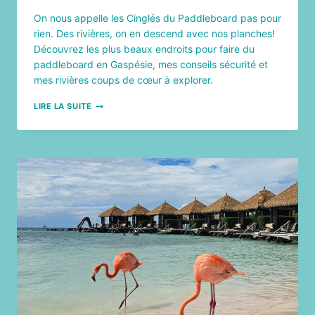
On nous appelle les Cinglés du Paddleboard pas pour
rien. Des rivières, on en descend avec nos planches!
Découvrez les plus beaux endroits pour faire du
paddleboard en Gaspésie, mes conseils sécurité et
mes rivières coups de cœur à explorer.
PADDLEBOARD
LIRE LA SUITE
EN
GASPÉSIE
:
MON
TOP
7
DES
PLUS
BEAUX
ENDROITS
À
DÉCOUVRIR