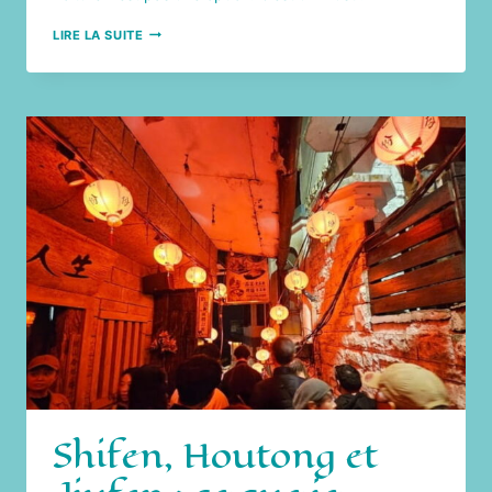
ROAD
LIRE LA SUITE
TRIP
À
ARUBA
:
8
JOURS
HORS
DES
SENTIERS
BATTUS
Shifen, Houtong et