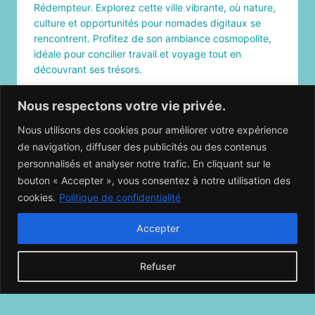
Rédempteur. Explorez cette ville vibrante, où nature,
culture et opportunités pour nomades digitaux se
rencontrent. Profitez de son ambiance cosmopolite,
idéale pour concilier travail et voyage tout en
découvrant ses trésors.
LES
LIRE LA SUITE
Nous respectons votre vie privée.
INCONTOURNABLES
À
VOIR
Nous utilisons des cookies pour améliorer votre expérience
À
Page
de navigation, diffuser des publicités ou des contenus
RIO
Next
1
2
3
personnalisés et analyser notre trafic. En cliquant sur le
DE
navigation
JANEIRO
Page
bouton « Accepter », vous consentez à notre utilisation des
EN
cookies.
Politique de confidentialité
TANT
QUE
NOMADE
Accepter
DIGITALE
Refuser
Copyright © 2026 -
Blog voyage Encore Partie
-
Propulsé par WordPress -
Politique de confidentialité