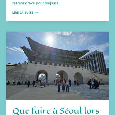
restera gravé pour toujours.
DE
LIRE LA SUITE
DANANG
À
HANOI
:
ITINÉRAIRE
ET
COUPS
DE
CŒUR
AU
VIETNAM
Que faire à Séoul lors