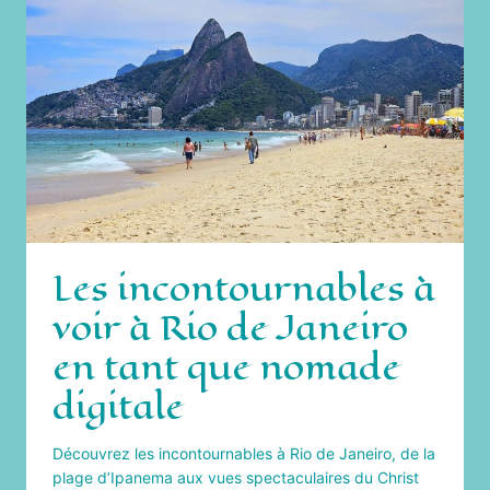
:
MON
JOURNAL
DE
BORD
Les incontournables à
voir à Rio de Janeiro
en tant que nomade
digitale
Découvrez les incontournables à Rio de Janeiro, de la
plage d’Ipanema aux vues spectaculaires du Christ