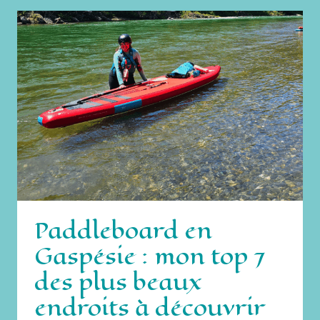
À
BACALAR
(MEXIQUE)
DEVRAIT
ÊTRE
SUR
TA
BUCKET
LIST
Paddleboard en
Gaspésie : mon top 7
des plus beaux
endroits à découvrir