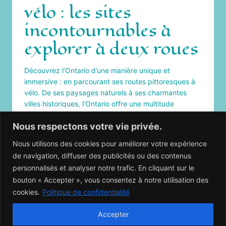
vélo : les sites
incontournables à
explorer à deux roues
Découvrez l’Ontario d’une manière unique et
immersive : en parcourant ses routes pittoresques à
vélo. De ses paysages naturels à ses charmantes
villes historiques, l’Ontario offre une multitude
d’expériences cyclistes qui promettent aventures,
Nous respectons votre vie privée.
découvertes et souvenirs inoubliables. Bienvenue à
une aventure à deux roues dans l’Ontario !
Nous utilisons des cookies pour améliorer votre expérience
DÉCOUVRIR
de navigation, diffuser des publicités ou des contenus
LIRE LA SUITE
L’ONTARIO
personnalisés et analyser notre trafic. En cliquant sur le
À
bouton « Accepter », vous consentez à notre utilisation des
VÉLO
:
cookies.
Politique de confidentialité
LES
SITES
Accepter
INCONTOURNABLES
À